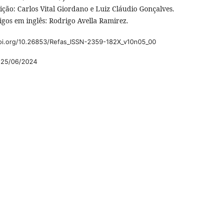
ição: Carlos Vital Giordano e Luiz Cláudio Gonçalves.
igos em inglês: Rodrigo Avella Ramirez.
doi.org/10.26853/Refas_ISSN-2359-182X_v10n05_00
25/06/2024