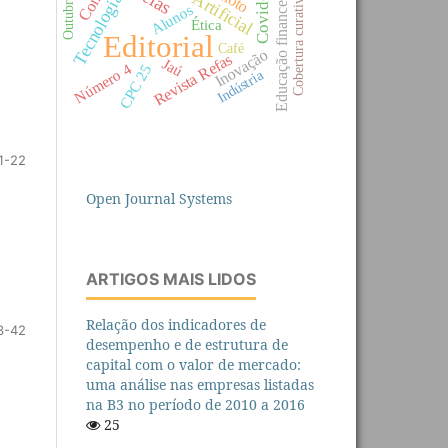
Outubro 2023
Covid-19
Educação financeira
Cobertura curativa
Tecnologia
Alunos
Ética
Editorial
Café
Inovação
Revista Refas
Jaú
Número 4
CPC 25
Indústria
1-22
Open Journal Systems
ARTIGOS MAIS LIDOS
Relação dos indicadores de
3-42
desempenho e de estrutura de
capital com o valor de mercado:
uma análise nas empresas listadas
na B3 no período de 2010 a 2016
25