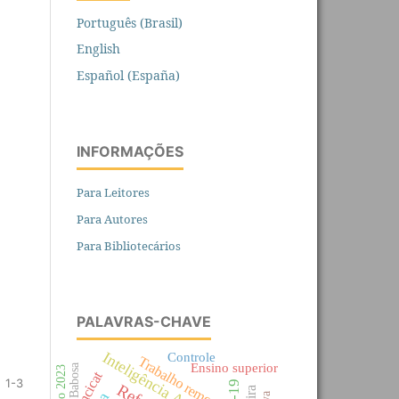
Português (Brasil)
English
Español (España)
INFORMAÇÕES
Para Leitores
Para Autores
Para Bibliotecários
PALAVRAS-CHAVE
Inteligência Artificial
Controle
Trabalho remoto
Ensino superior
Babosa
Concicat
1-3
Refas