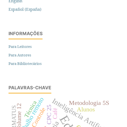
English
Español (España)
INFORMAÇÕES
Para Leitores
Para Autores
Para Bibliotecários
PALAVRAS-CHAVE
Trabalho remoto
Inteligência Artificial
Técnica
Metodologia 5S
Volume 12
CPC 25
PERMATUS
Alunos
Controle
Café