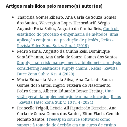
Artigos mais lidos pelo mesmo(s) autor(es)
Tharcisia Gomes Ribeiro, Ana Carla de Souza Gomes
dos Santos, Wevergton Lopes Hermsdorff, Sérgio
Augusto Faria Salles, Augusto da Cunha Reis,
Controle
estatístico do processo e engenharia de métodos: uma
aplicação conjunta na produção de picolés
,
Refas -
Revista Fatec Zona Sul: v. 5 n. 4 (2019)
Pedro Senna, Augusto da Cunha Reis, Dominique
Santâ€™anna, Ana Carla de Souza Gomes dos Santos,
Supply chain risk management: a bibliometric analysis
considering healthcare supply chains
,
Refas - Revista
Fatec Zona Sul: v. 6 n. 4 (2020)
Maria Eduarda Alves da Silva, Ana Carla de Souza
Gomes dos Santos, Ingrid Teixeira do Nascimento,
Pedro Senna, Alberto Eduardo Besser Freitag,
Uma
visão geral da implementação lean na educação
,
Refas
- Revista Fatec Zona Sul: v. 10 n. 4 (2024)
Francelle Trigoli, Letícia Ali Figueiredo Ferreira, Ana
Carla de Souza Gomes dos Santos, Elton Flach, Genildo
Nonato Santos,
Free/Open source softwares como
suporte à tomada de decisão em um curso de ensino