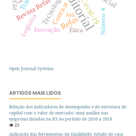
Editorial
Tecnologia
Revista Refas
Covid-19
Concicat
Número 4
Jaú
Logística
Refas
Inovação
Ética
Open Journal Systems
ARTIGOS MAIS LIDOS
Relação dos indicadores de desempenho e de estrutura de
capital com o valor de mercado: uma análise nas
empresas listadas na B3 no período de 2010 a 2016
25
Aplicação das ferramentas da Qualidade: estudo de caso