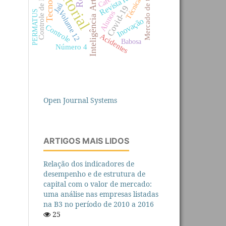
Mercado de trabalho
Controle de Estoque
Editorial
Inteligência Artificial
Tecnologia
Revista Refas
Café
Técnica
Jaú
Covid-19
PERMATUS
Volume 12
Alunos
Inovação
Controle
Acidentes
Babosa
Número 4
Open Journal Systems
ARTIGOS MAIS LIDOS
Relação dos indicadores de
desempenho e de estrutura de
capital com o valor de mercado:
uma análise nas empresas listadas
na B3 no período de 2010 a 2016
25