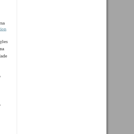
uma
tion
ações
 na
dade
e
,