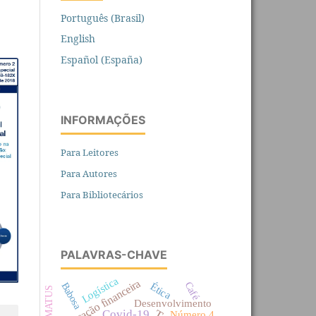
Português (Brasil)
English
Español (España)
INFORMAÇÕES
Para Leitores
Para Autores
Para Bibliotecários
PALAVRAS-CHAVE
Logística
Educação financeira
Café
Ética
Babosa
PERMATUS
Desenvolvimento
Covid-19
Número 4