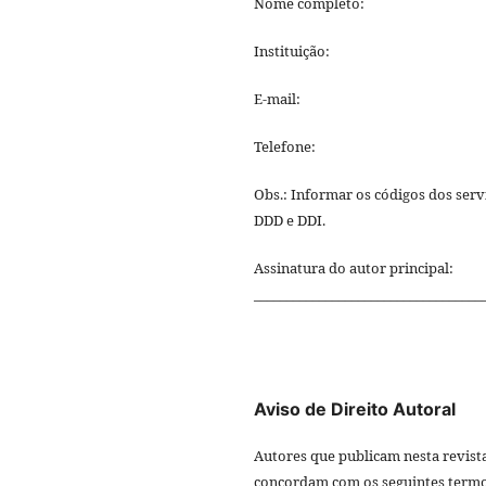
Nome completo:
Instituição:
E-mail:
Telefone:
Obs.: Informar os códigos dos serv
DDD e DDI.
Assinatura do autor principal:
___________________________________
Aviso de Direito Autoral
Autores que publicam nesta revist
concordam com os seguintes termo