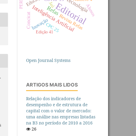
Tecnologia
Jaú
Editorial
Alunos
Inteligência Artificial
Refas
Concicat
Revista Refas
Inovação
CPC 25
Edição 41
Open Journal Systems
,
ARTIGOS MAIS LIDOS
Relação dos indicadores de
desempenho e de estrutura de
capital com o valor de mercado:
uma análise nas empresas listadas
na B3 no período de 2010 a 2016
S
26