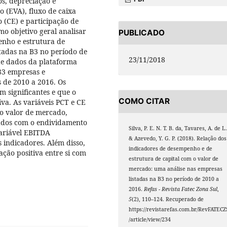
os, depreciação e
 (EVA), fluxo de caixa
 (CE) e participação de
mo objetivo geral analisar
PUBLICADO
enho e estrutura de
tadas na B3 no período de
23/11/2018
de dados da plataforma
83 empresas e
 de 2010 a 2016. Os
m significantes e que o
COMO CITAR
va. As variáveis PCT e CE
o valor de mercado,
nados com o endividamento
Silva, P. E. N. T. B. da, Tavares, A. de L.
ariável EBITDA
& Azevedo, Y. G. P. (2018). Relação dos
indicadores. Além disso,
indicadores de desempenho e de
ação positiva entre si com
estrutura de capital com o valor de
mercado: uma análise nas empresas
listadas na B3 no período de 2010 a
2016.
Refas - Revista Fatec Zona Sul
,
5
(2), 110–124. Recuperado de
https://revistarefas.com.br/RevFATECZ
/article/view/234