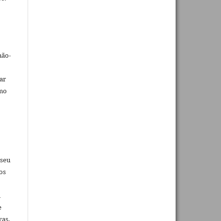
não-
car
omo
 seu
os
u
e
vas,