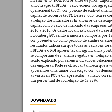
investimento (ROI), lucros antes de juros, impost
amortização (EBITDA), valor econômico agregado
operacional (FCO), composição de endividamento
capital de terceiros (PCT). Desse modo, tem-se co
a relação dos indicadores financeiros de desemp
capital com o valor de mercado das empresas lis
2010 a 2016. Os dados foram extraídos da base 
BloombergÂ®, sendo a amostra composta por 1
compreendendo como período de análise os anos
resultados indicaram que todas as variáveis fora
EBITDA e o ROI apresentaram significância positi
se comportam de maneira negativa em relação a
sendo explicado por serem indicadores relacio
das empresas. Pode-se observar também que a v
apresentou uma maior correlação com os demais 
as variáveis PCT e CE apresentam a maior correl
um percentual de correlação de 48,82%.
DOWNLOADS