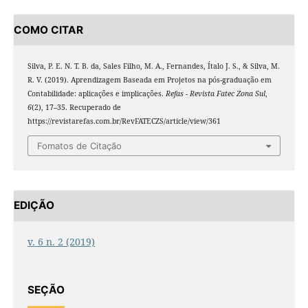
COMO CITAR
Silva, P. E. N. T. B. da, Sales Filho, M. A., Fernandes, Ítalo J. S., & Silva, M.
R. V. (2019). Aprendizagem Baseada em Projetos na pós-graduação em
Contabilidade: aplicações e implicações.
Refas - Revista Fatec Zona Sul
,
6
(2), 17–35. Recuperado de
https://revistarefas.com.br/RevFATECZS/article/view/361
Fomatos de Citação
EDIÇÃO
v. 6 n. 2 (2019)
SEÇÃO