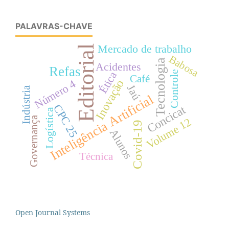
PALAVRAS-CHAVE
Mercado de trabalho
Editorial
Babosa
Tecnologia
Acidentes
Refas
Ética
Controle
Café
Inovação
Número 4
Jaú
Indústria
Inteligência Artificial
CPC 25
Concicat
Logística
Governança
Volume 12
Covid-19
Alunos
Técnica
Open Journal Systems