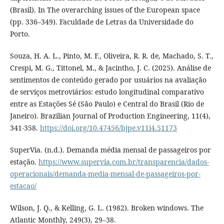
(Brasil). In The overarching issues of the European space
(pp. 336–349). Faculdade de Letras da Universidade do
Porto.
Souza, H. A. L., Pinto, M. F., Oliveira, R. R. de, Machado, S. T.,
Crespi, M. G., Tittonel, M., & Jacintho, J. C. (2025). Análise de
sentimentos de conteúdo gerado por usuários na avaliação
de serviços metroviários: estudo longitudinal comparativo
entre as Estações Sé (São Paulo) e Central do Brasil (Rio de
Janeiro). Brazilian Journal of Production Engineering, 11(4),
341-358.
https://doi.org/10.47456/bjpe.v11i4.51173
SuperVia. (n.d.). Demanda média mensal de passageiros por
estação.
https://www.supervia.com.br/transparencia/dados-
operacionais/demanda-media-mensal-de-passageiros-por-
estacao/
Wilson, J. Q., & Kelling, G. L. (1982). Broken windows. The
Atlantic Monthly, 249(3), 29–38.