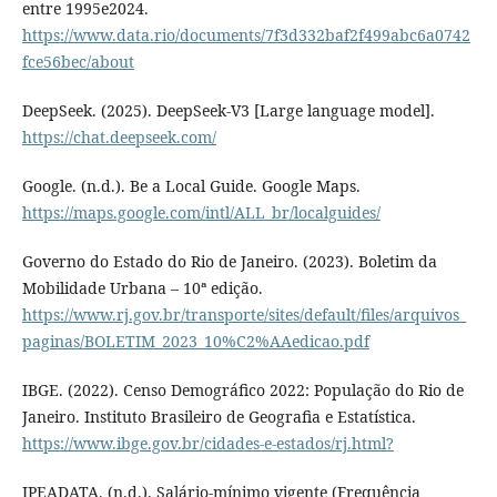
entre 1995e2024.
https://www.data.rio/documents/7f3d332baf2f499abc6a0742
fce56bec/about
DeepSeek. (2025). DeepSeek-V3 [Large language model].
https://chat.deepseek.com/
Google. (n.d.). Be a Local Guide. Google Maps.
https://maps.google.com/intl/ALL_br/localguides/
Governo do Estado do Rio de Janeiro. (2023). Boletim da
Mobilidade Urbana – 10ª edição.
https://www.rj.gov.br/transporte/sites/default/files/arquivos_
paginas/BOLETIM_2023_10%C2%AAedicao.pdf
IBGE. (2022). Censo Demográfico 2022: População do Rio de
Janeiro. Instituto Brasileiro de Geografia e Estatística.
https://www.ibge.gov.br/cidades-e-estados/rj.html?
IPEADATA. (n.d.). Salário-mínimo vigente (Frequência