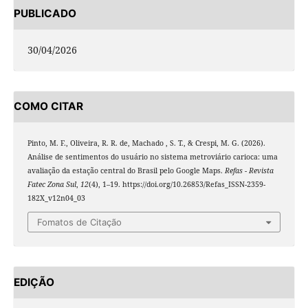
PUBLICADO
30/04/2026
COMO CITAR
Pinto, M. F., Oliveira, R. R. de, Machado , S. T., & Crespi, M. G. (2026).
Análise de sentimentos do usuário no sistema metroviário carioca: uma
avaliação da estação central do Brasil pelo Google Maps.
Refas - Revista
Fatec Zona Sul
,
12
(4), 1–19. https://doi.org/10.26853/Refas_ISSN-2359-
182X_v12n04_03
Fomatos de Citação
EDIÇÃO