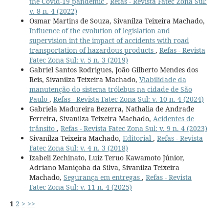
the Covid-19 pandemic
,
Refas - Revista Fatec Zona Sul:
v. 8 n. 4 (2022)
Osmar Martins de Souza, Sivanilza Teixeira Machado,
Influence of the evolution of legislation and
supervision int the impact of accidents with road
transportation of hazardous products
,
Refas - Revista
Fatec Zona Sul: v. 5 n. 3 (2019)
Gabriel Santos Rodrigues, João Gilberto Mendes dos
Reis, Sivanilza Teixeira Machado,
Viabilidade da
manutenção do sistema trólebus na cidade de São
Paulo
,
Refas - Revista Fatec Zona Sul: v. 10 n. 4 (2024)
Gabriela Madureira Bezerra, Nathalia de Andrade
Ferreira, Sivanilza Teixeira Machado,
Acidentes de
trânsito
,
Refas - Revista Fatec Zona Sul: v. 9 n. 4 (2023)
Sivanilza Teixeira Machado,
Editorial
,
Refas - Revista
Fatec Zona Sul: v. 4 n. 3 (2018)
Izabeli Zechinato, Luiz Teruo Kawamoto Júnior,
Adriano Maniçoba da Silva, Sivanilza Teixeira
Machado,
Segurança em entregas
,
Refas - Revista
Fatec Zona Sul: v. 11 n. 4 (2025)
1
2
>
>>