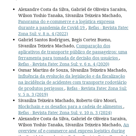
Alexandre Costa da Silva, Gabriel de Oliveira Saraiva,
Wilson Yoshio Tanaka, Sivanilza Teixeira Machado,
Panorama do e-commerce e a logística expressa
durante a pandemia de Covid-19
,
Refas - Revista Fatec
Zona Sul: v. 8 n. 4 (2022)
Gabriel Santos Rodrigues, Regis Cortez Bueno,
Sivanilza Teixeira Machado,
Comparação dos
aplicativos de transporte público de passageiros: uma
ferramenta para tomada de decisão dos usuários
,
Refas - Revista Fatec Zona Sul: v. 6 n. 4 (2020)
Osmar Martins de Souza, Sivanilza Teixeira Machado,
Influência da evolução da legislação e da fiscalização
na incidência de acidentes com transporte rodoviário
de produtos perigosos
,
Refas - Revista Fatec Zona Sul:
v. 5 n. 3 (2019)
Sivanilza Teixeira Machado, Roberto Giro Moori,
Blockchain e os desafios para a cadeia de alimentos
,
Refas - Revista Fatec Zona Sul: v. 10 n. 3 (2024)
Alexandre Costa da Silva, Gabriel de Oliveira Saraiva,
Wilson Yoshio Tanaka, Sivanilza Teixeira Machado,
An
overview of e-commerce and express logistics during