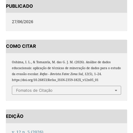
PUBLICADO
27/06/2026
COMO CITAR
Oshima, I. L., & Tomazela, M. das G. J. M. (2026). Análise de dados
educacionais: aplicação de técnicas de mineração de dados para o estudo
da evasão escolar.
Refas - Revista Fatec Zona Sul
,
12
(5), 1–24.
https://doi.org/10.26853/Refas_ISSN-2359-182X_v12n05_01
Fomatos de Citação
EDIÇÃO
v. 12 n. 5 (2026)