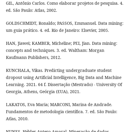
GIL, Antônio Carlos. Como elaborar projetos de pesquisa. 4.
ed. São Paulo: Atlas, 2002.
GOLDSCHMIDT, Ronaldo; PASSOS, Emmanuel. Data mining:
um guia prático. 4. ed. Rio de Janeiro: Elsevier, 2005.
HAN, Jiawei; KAMBER, Micheline; PEI, Jian. Data mining:
concepts and techniques. 3. ed. Waltham: Morgan
Kaufmann Publishers, 2012.
KUNCHALA, Vikas. Predicting undergraduate student
dropout using Artificial Intelligence, Big Data and Machine
Learning. 2021. 64 f. Dissertação (Mestrado) - University Of
Georgia, Athens, Geórgia (EUA), 2021.
LAKATOS, Eva Maria; MARCONI, Marina de Andrade.
Fundamentos de metodologia científica. 7. ed. São Paulo:
Atlas, 2010.
NUNES, Hélder Antero Amaral. Mineração de dados