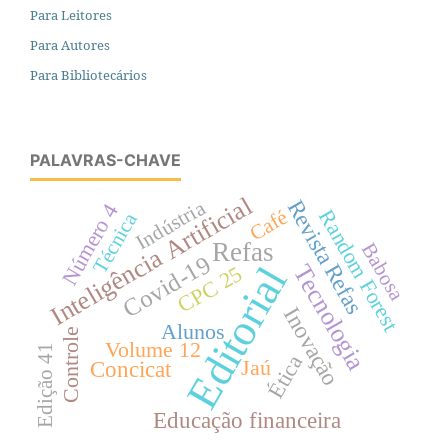
Para Leitores
Para Autores
Para Bibliotecários
PALAVRAS-CHAVE
Inteligência Artificial
Revista Refas
Indústria
Número 4
Random Forest
Café
Técnica
Refas
Babosa
Covid-19
Editorial
Tecnologia
CPC 25
Inovação
Alunos
Controle
Volume 12
Edição 41
Ética
Jaú
Concicat
Educação financeira