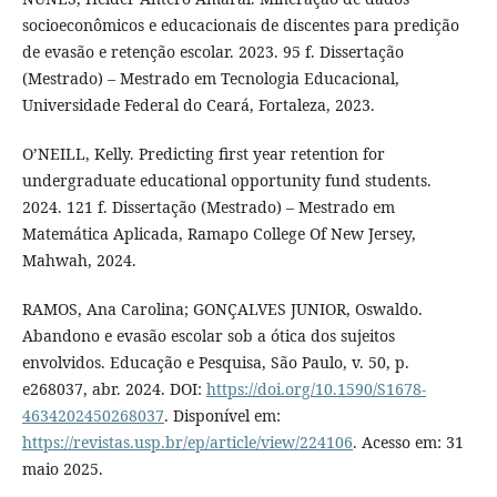
socioeconômicos e educacionais de discentes para predição
de evasão e retenção escolar. 2023. 95 f. Dissertação
(Mestrado) – Mestrado em Tecnologia Educacional,
Universidade Federal do Ceará, Fortaleza, 2023.
O’NEILL, Kelly. Predicting first year retention for
undergraduate educational opportunity fund students.
2024. 121 f. Dissertação (Mestrado) – Mestrado em
Matemática Aplicada, Ramapo College Of New Jersey,
Mahwah, 2024.
RAMOS, Ana Carolina; GONÇALVES JUNIOR, Oswaldo.
Abandono e evasão escolar sob a ótica dos sujeitos
envolvidos. Educação e Pesquisa, São Paulo, v. 50, p.
e268037, abr. 2024. DOI:
https://doi.org/10.1590/S1678-
4634202450268037
. Disponível em:
https://revistas.usp.br/ep/article/view/224106
. Acesso em: 31
maio 2025.