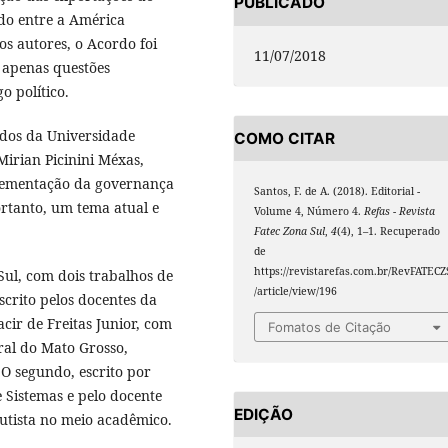
PUBLICADO
do entre a América
s autores, o Acordo foi
11/07/2018
 apenas questões
o político.
ndos da Universidade
COMO CITAR
Mirian Picinini Méxas,
lementação da governança
Santos, F. de A. (2018). Editorial -
ortanto, um tema atual e
Volume 4, Número 4.
Refas - Revista
Fatec Zona Sul
,
4
(4), 1–1. Recuperado
de
https://revistarefas.com.br/RevFATECZ
Sul, com dois trabalhos de
/article/view/196
scrito pelos docentes da
cir de Freitas Junior, com
Fomatos de Citação
eral do Mato Grosso,
 O segundo, escrito por
 Sistemas e pelo docente
EDIÇÃO
utista no meio acadêmico.