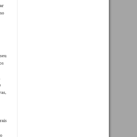
car
omo
 seu
os
u
e
vas,
rais
ho