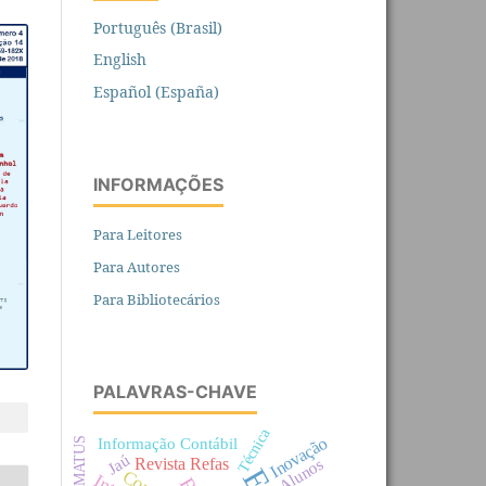
Português (Brasil)
English
Español (España)
INFORMAÇÕES
Para Leitores
Para Autores
Para Bibliotecários
PALAVRAS-CHAVE
Técnica
Inovação
Informação Contábil
PERMATUS
Jaú
Revista Refas
Alunos