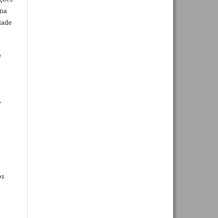
 na
dade
e
,
os