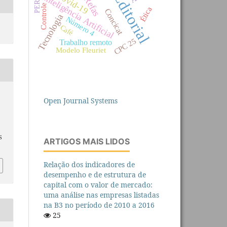
Editorial
Covid-19
Inteligência Artificial
Refas
Controle
Ética
Concicat
Tecnologia
Número 4
Café
CPC 25
Trabalho remoto
Modelo Fleuriet
Open Journal Systems
S
ARTIGOS MAIS LIDOS
Relação dos indicadores de
desempenho e de estrutura de
capital com o valor de mercado:
uma análise nas empresas listadas
na B3 no período de 2010 a 2016
25