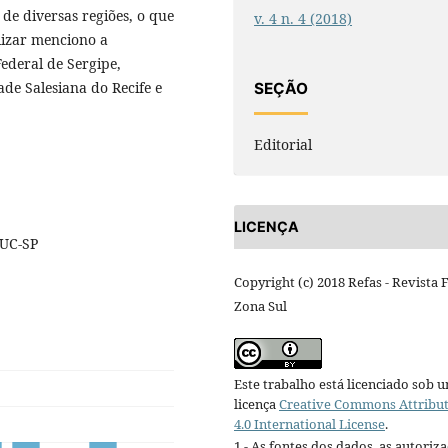
 de diversas regiões, o que
v. 4 n. 4 (2018)
lizar menciono a
ederal de Sergipe,
de Salesiana do Recife e
SEÇÃO
Editorial
LICENÇA
PUC-SP
Copyright (c) 2018 Refas - Revista 
Zona Sul
Este trabalho está licenciado sob 
licença
Creative Commons Attribu
4.0 International License
.
1 - As fontes dos dados, as autoriz