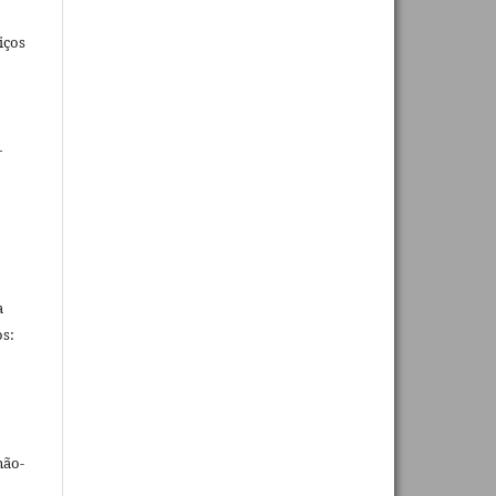
iços
_
a
s:
não-