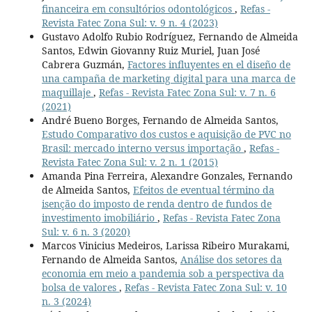
financeira em consultórios odontológicos
,
Refas -
Revista Fatec Zona Sul: v. 9 n. 4 (2023)
Gustavo Adolfo Rubio Rodríguez, Fernando de Almeida
Santos, Edwin Giovanny Ruiz Muriel, Juan José
Cabrera Guzmán,
Factores influyentes en el diseño de
una campaña de marketing digital para una marca de
maquillaje
,
Refas - Revista Fatec Zona Sul: v. 7 n. 6
(2021)
André Bueno Borges, Fernando de Almeida Santos,
Estudo Comparativo dos custos e aquisição de PVC no
Brasil: mercado interno versus importação
,
Refas -
Revista Fatec Zona Sul: v. 2 n. 1 (2015)
Amanda Pina Ferreira, Alexandre Gonzales, Fernando
de Almeida Santos,
Efeitos de eventual término da
isenção do imposto de renda dentro de fundos de
investimento imobiliário
,
Refas - Revista Fatec Zona
Sul: v. 6 n. 3 (2020)
Marcos Vinicius Medeiros, Larissa Ribeiro Murakami,
Fernando de Almeida Santos,
Análise dos setores da
economia em meio a pandemia sob a perspectiva da
bolsa de valores
,
Refas - Revista Fatec Zona Sul: v. 10
n. 3 (2024)