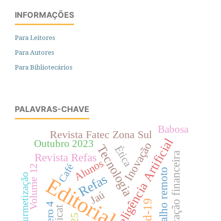
INFORMAÇÕES
Para Leitores
Para Autores
Para Bibliotecários
PALAVRAS-CHAVE
Babosa
Revista Fatec Zona Sul
Inteligência Artificial
Outubro 2023
Inovação
Tecnologia
Ética
Educação financeira
Revista Refas
Alunos
Café
Volume 12
Trabalho remoto
Refas
Gourmetização
Editorial
Jaú