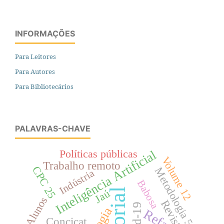
INFORMAÇÕES
Para Leitores
Para Autores
Para Bibliotecários
PALAVRAS-CHAVE
Políticas públicas
Inteligência Artificial
Volume 12
Trabalho remoto
CPC 25
Metodologia 5S
Indústria
Babosa
Jaú
Alunos
Refas
Concicat