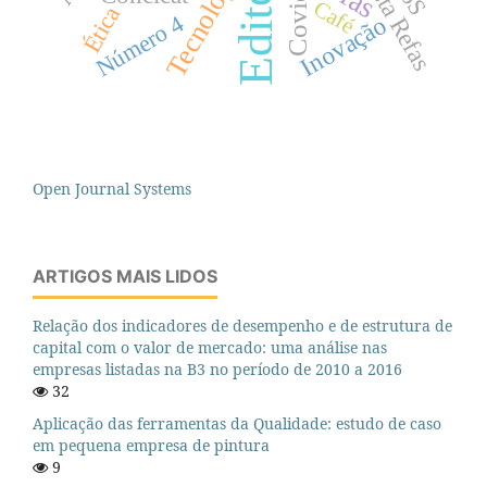
Editorial
Revista Refas
Covid-19
Tecnologia
Café
Ética
Número 4
Inovação
Open Journal Systems
ARTIGOS MAIS LIDOS
Relação dos indicadores de desempenho e de estrutura de
capital com o valor de mercado: uma análise nas
empresas listadas na B3 no período de 2010 a 2016
32
Aplicação das ferramentas da Qualidade: estudo de caso
em pequena empresa de pintura
9