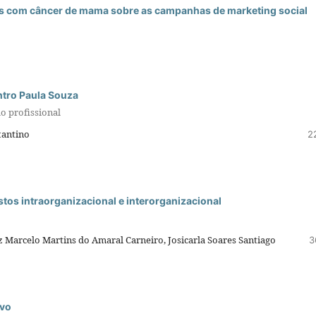
s com câncer de mama sobre as campanhas de marketing social
ntro Paula Souza
o profissional
tantino
2
stos intraorganizacional e interorganizacional
iz Marcelo Martins do Amaral Carneiro, Josicarla Soares Santiago
3
ivo