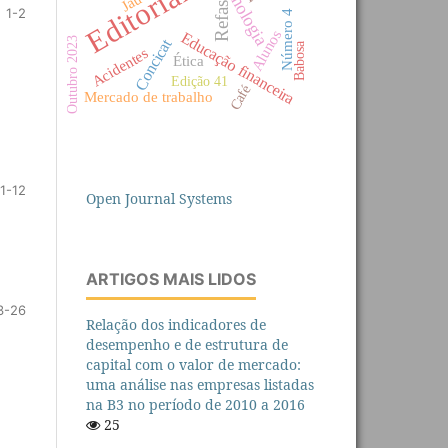
Tecnologia
Editorial
Jaú
Refas
1-2
Número 4
Alunos
Educação financeira
Outubro 2023
Concicat
Babosa
Acidentes
Ética
Edição 41
Café
Mercado de trabalho
1-12
Open Journal Systems
ARTIGOS MAIS LIDOS
3-26
Relação dos indicadores de
desempenho e de estrutura de
capital com o valor de mercado:
uma análise nas empresas listadas
na B3 no período de 2010 a 2016
25