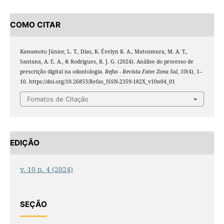
COMO CITAR
Kawamoto Júnior, L. T., Dias, K. Évelyn R. A., Matsumura, M. A. T.,
Santana, A. E. A., & Rodrigues, R. J. G. (2024). Análise do processo de
prescrição digital na odontologia.
Refas - Revista Fatec Zona Sul
,
10
(4), 1–
10. https://doi.org/10.26853/Refas_ISSN-2359-182X_v10n04_01
Fomatos de Citação
EDIÇÃO
v. 10 n. 4 (2024)
SEÇÃO