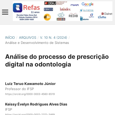
INÍCIO
/
ARQUIVOS
/
V. 10 N. 4 (2024)
/
Análise e Desenvolvimento de Sistemas
Análise do processo de prescrição
digital na odontologia
Luiz Teruo Kawamoto Júnior
Professor do IFSP
https://orcid.org/0000-0003-4560-6519
Keissy Évelyn Rodrigues Alves Dias
IFSP
https://orcid.org/0000-0002-2321-3469