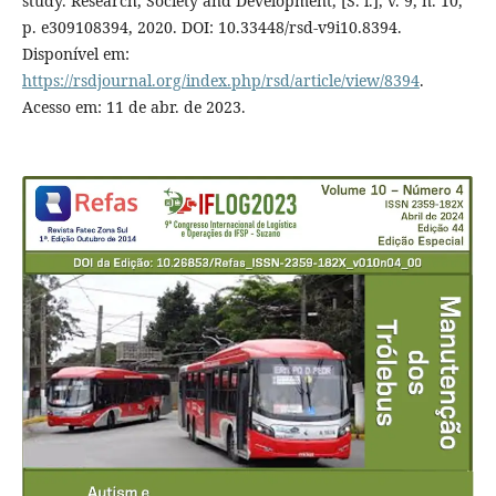
study. Research, Society and Development, [S. l.], v. 9, n. 10,
p. e309108394, 2020. DOI: 10.33448/rsd-v9i10.8394.
Disponível em:
https://rsdjournal.org/index.php/rsd/article/view/8394
.
Acesso em: 11 de abr. de 2023.