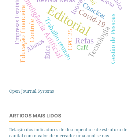
Inovação
Técnica
Babosa
Jaú
Inteligência Artificial
Empresas Estatais
Concicat
Editorial
Educação financeira
Covid-19
Gestão de Pessoas
Trabalho remoto
Controle
Tecnologia
CPC 25
Refas
Alunos
Café
Ética
Open Journal Systems
ARTIGOS MAIS LIDOS
Relação dos indicadores de desempenho e de estrutura de
capital com o valor de mercado: uma análise nas