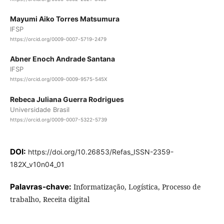
Mayumi Aiko Torres Matsumura
IFSP
https://orcid.org/0009-0007-5719-2479
Abner Enoch Andrade Santana
IFSP
https://orcid.org/0009-0009-9575-545X
Rebeca Juliana Guerra Rodrigues
Universidade Brasil
https://orcid.org/0009-0007-5322-5739
DOI:
https://doi.org/10.26853/Refas_ISSN-2359-
182X_v10n04_01
Palavras-chave:
Informatização, Logística, Processo de
trabalho, Receita digital