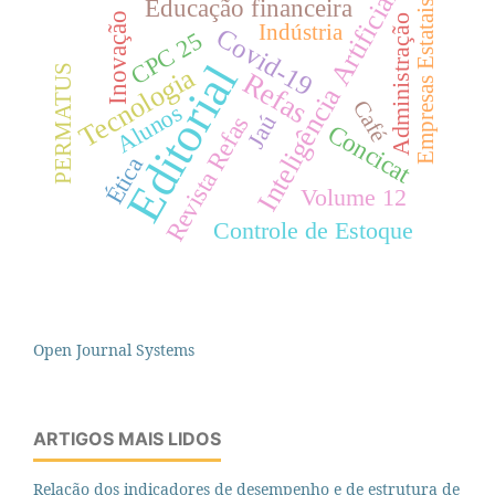
Inteligência Artificial
Educação financeira
Empresas Estatais
Inovação
Administração
Indústria
Covid-19
CPC 25
Editorial
PERMATUS
Tecnologia
Refas
Café
Alunos
Jaú
Revista Refas
Concicat
Ética
Volume 12
Controle de Estoque
Open Journal Systems
ARTIGOS MAIS LIDOS
Relação dos indicadores de desempenho e de estrutura de