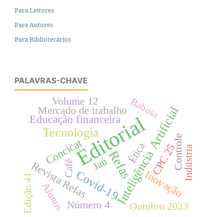
Para Leitores
Para Autores
Para Bibliotecários
PALAVRAS-CHAVE
Volume 12
Babosa
Mercado de trabalho
Inteligência Artificial
Editorial
Educação financeira
Tecnologia
Controle
Concicat
Ética
CPC 25
Indústria
Refas
Jaú
Café
Revista Refas
Inovação
Covid-19
Edição 41
Alunos
Número 4
Outubro 2023