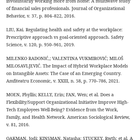
involuntarily working more from home: A multiwave study
of financial sales professionals. Journal of Organizational
Behavior, v. 37, p. 804–822, 2016.
LIU, Kai. Regulating health and safety at the workplace:
Prescriptive approach vs goal-oriented approach. Safety
Science, v. 120, p. 950–961, 2019.
MILENKO RADONIĆ,; VALENTINA VUKMIROVIĆ; MILOŠ
MILOSAVLJEVIĆ. The Impact of Hybrid Workplace Models
on Intangible Assets: The Case of an Emerging Country.
Amfiteatru Economic, v. XXIII, n. 58, p. 770–786, 2021.
MOEN, Phyllis; KELLY, Erin; FAN, Wen; et al. Does a
Flexibility/Support Organizational Initiative Improve High-
Tech Employees Well-Being? Evidence from the Work,
Family, and Health Network. American Sociological Review,
v. 81, 2016.
OAKMAN, Jodi; KINSMAN, Natasha; STUCKEY, Rwth; et al. A