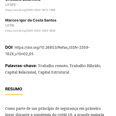
UFRPE
https://orcid.org/0000-0003-1873-7898
Marcos Igor da Costa Santos
UFPB
https://orcid.org/0000-0003-3354-5835
DOI:
https://doi.org/10.26853/Refas_ISSN-2359-
182X_v10n02_05
Palavras-chave:
Trabalho remoto, Trabalho Híbrido,
Capital Relacional, Capital Estrutural
RESUMO
Como parte de um princípio de segurança em primeiro
lugar durante a pandemia do covid-19, a grande maioria