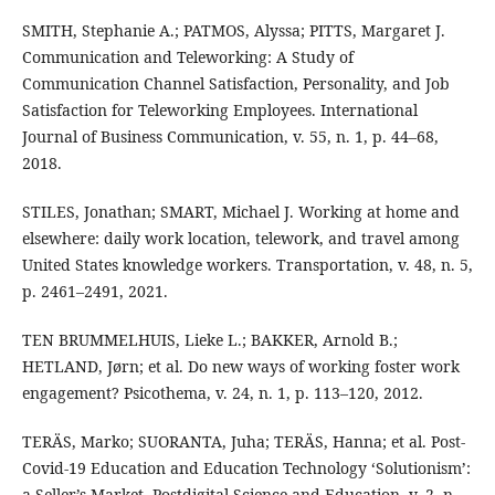
SMITH, Stephanie A.; PATMOS, Alyssa; PITTS, Margaret J.
Communication and Teleworking: A Study of
Communication Channel Satisfaction, Personality, and Job
Satisfaction for Teleworking Employees. International
Journal of Business Communication, v. 55, n. 1, p. 44–68,
2018.
STILES, Jonathan; SMART, Michael J. Working at home and
elsewhere: daily work location, telework, and travel among
United States knowledge workers. Transportation, v. 48, n. 5,
p. 2461–2491, 2021.
TEN BRUMMELHUIS, Lieke L.; BAKKER, Arnold B.;
HETLAND, Jørn; et al. Do new ways of working foster work
engagement? Psicothema, v. 24, n. 1, p. 113–120, 2012.
TERÄS, Marko; SUORANTA, Juha; TERÄS, Hanna; et al. Post-
Covid-19 Education and Education Technology ‘Solutionism’:
a Seller’s Market. Postdigital Science and Education, v. 2, n.