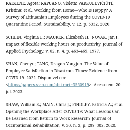
RAISIENE, Agota; RAPUANO, Violeta; VARKULEVIČIŪTĖ,
Kristina; et al. Working from Home—Who Is Happy? A
Survey of Lithuania’s Employees during the COVID-19
Quarantine Period. Sustainability, v. 12, p. 5332, 2020.
SCHEIN, Virginia E.; MAURER, Elizabeth H.; NOVAK, Jan F.
Impact of flexible working hours on productivity. Journal of
Applied Psychology, v. 62, n. 4, p. 463–465, 1977.
SHAN, Chenyu; TANG, Dragon Yongjun. The Value of
Employee Satisfaction in Disastrous Times: Evidence from
COVID-19. 2022. Disponível em:
<
https://papers.ssrn.com/abstract=3560919
>. Acesso em: 20
jul. 2023.
SHAW, William S.; MAIN, Chris J.; FINDLEY, Patricia A.; et al.
Opening the Workplace After COVID-19: What Lessons Can
be Learned from Return-to-Work Research? Journal of
Occupational Rehabilitation, v. 30, n. 3, p. 299–302, 2020.