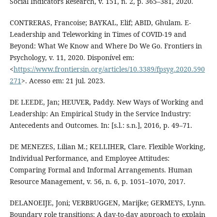
Social Indicators Research, v. 151, n. 2, p. 365–381, 2020.
CONTRERAS, Francoise; BAYKAL, Elif; ABID, Ghulam. E-
Leadership and Teleworking in Times of COVID-19 and
Beyond: What We Know and Where Do We Go. Frontiers in
Psychology, v. 11, 2020. Disponível em:
<
https://www.frontiersin.org/articles/10.3389/fpsyg.2020.590
271
>. Acesso em: 21 jul. 2023.
DE LEEDE, Jan; HEUVER, Paddy. New Ways of Working and
Leadership: An Empirical Study in the Service Industry:
Antecedents and Outcomes. In: [s.l.: s.n.], 2016, p. 49–71.
DE MENEZES, Lilian M.; KELLIHER, Clare. Flexible Working,
Individual Performance, and Employee Attitudes:
Comparing Formal and Informal Arrangements. Human
Resource Management, v. 56, n. 6, p. 1051–1070, 2017.
DELANOEIJE, Joni; VERBRUGGEN, Marijke; GERMEYS, Lynn.
Boundary role transitions: A day-to-day approach to explain