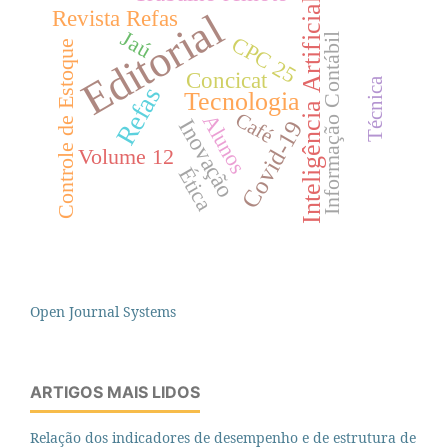
Inteligência Artificial
Revista Refas
Editorial
Jaú
CPC 25
Informação Contábil
Controle de Estoque
Concicat
Técnica
Refas
Tecnologia
Café
Alunos
Inovação
Covid-19
Volume 12
Ética
Open Journal Systems
ARTIGOS MAIS LIDOS
Relação dos indicadores de desempenho e de estrutura de