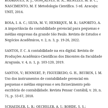
RODRIGUES, A. J.; GONÇALVES, H. A.; MENEZES, M. B. C.;
NASCIMENTO, M. F. Metodologia Científica. 5 ed. Aracaju:
UNIT, 2014.
ROSA, I. A. C.; SILVA, M. V.; HENRIQUE, M. R.; SAPORITO, A.
A importância da contabilidade gerencial para pequenas e
médias empresas da grande São Paulo. Revista de Estudos e
Negócios Acadêmicos, v. 2, n. 3, p. 19-26, 2022.
SANTOS, F. C. A contabilidade na era digital. Revista de
Produções Acadêmico-Científicas dos Discentes da Faculdade
Araguaia, v. 4, n. 1, p. 103-120, 2019.
SANTOS, V.; BENNERT, P.; FIGUEIREDO, G. H., BEUREN, I. M.
Uso dos instrumentos de contabilidade gerencial em
pequenas e médias empresas e seu fornecimento pelo
escritório de contabilidade. Revista Pensar Contábil, v. 20, n.
71, p. 53-67, 2018.
SCHAEDLER, L. R.; OECHSLER, A. J.; ROHDE, S. S.;