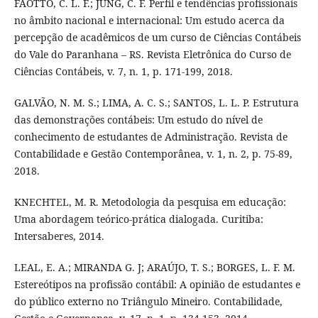
FAOTTO, C. L. F.; JUNG, C. F. Perfil e tendências profissionais
no âmbito nacional e internacional: Um estudo acerca da
percepção de acadêmicos de um curso de Ciências Contábeis
do Vale do Paranhana – RS. Revista Eletrônica do Curso de
Ciências Contábeis, v. 7, n. 1, p. 171-199, 2018.
GALVÃO, N. M. S.; LIMA, A. C. S.; SANTOS, L. L. P. Estrutura
das demonstrações contábeis: Um estudo do nível de
conhecimento de estudantes de Administração. Revista de
Contabilidade e Gestão Contemporânea, v. 1, n. 2, p. 75-89,
2018.
KNECHTEL, M. R. Metodologia da pesquisa em educação:
Uma abordagem teórico-prática dialogada. Curitiba:
Intersaberes, 2014.
LEAL, E. A.; MIRANDA G. J; ARAÚJO, T. S.; BORGES, L. F. M.
Estereótipos na profissão contábil: A opinião de estudantes e
do público externo no Triângulo Mineiro. Contabilidade,