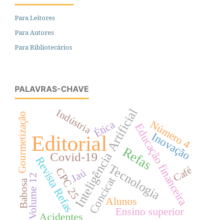
Para Leitores
Para Autores
Para Bibliotecários
PALAVRAS-CHAVE
Inteligência Artificial
Indústria
Gourmetização
Ética
Número 4
Educação financeira
Inovação
Editorial
Refas
Covid-19
Revista Refas
Tecnologia
Café
CPC 25
Jaú
Volume 12
Concicat
Babosa
Alunos
Ensino superior
Acidentes