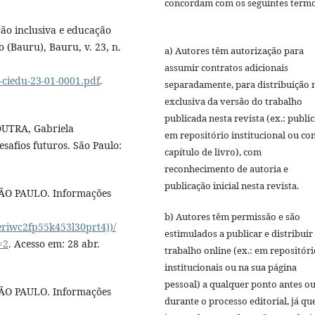
concordam com os seguintes termo
ão inclusiva e educação
o (Bauru), Bauru, v. 23, n.
a) Autores têm autorização para
assumir contratos adicionais
-ciedu-23-01-0001.pdf
.
separadamente, para distribuição 
exclusiva da versão do trabalho
publicada nesta revista (ex.: publi
DUTRA, Gabriela
em repositório institucional ou c
esafios futuros. São Paulo:
capítulo de livro), com
reconhecimento de autoria e
publicação inicial nesta revista.
O PAULO. Informações
b) Autores têm permissão e são
eriwc2fp55k453l30prt4))/
estimulados a publicar e distribuir
=2
. Acesso em: 28 abr.
trabalho online (ex.: em repositóri
institucionais ou na sua página
pessoal) a qualquer ponto antes o
O PAULO. Informações
durante o processo editorial, já qu