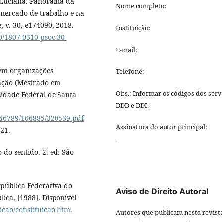
 Luciana. Panorama da
Nome completo:
 mercado de trabalho e na
, v. 30, e174090, 2018.
Instituição:
0/1807-0310-psoc-30-
E-mail:
 em organizações
Telefone:
tação (Mestrado em
Obs.: Informar os códigos dos serv
idade Federal de Santa
DDD e DDI.
3456789/106885/320539.pdf
Assinatura do autor principal:
021.
___________________________________
do sentido. 2. ed. São
epública Federativa do
Aviso de Direito Autoral
lica, [1988]. Disponível
uicao/constituicao.htm
.
Autores que publicam nesta revist