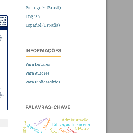
Português (Brasil)
English
Español (España)
INFORMAÇÕES
Para Leitores
Para Autores
Para Bibliotecários
PALAVRAS-CHAVE
Controle
Alunos
Administração
Volume 12
Educação financeira
Revista Refas
CPC 25
Inovação