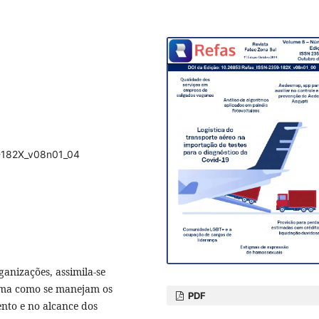
9-182X_v08n01_04
anizações, assimila-se
orma como se manejam os
PDF
nto e no alcance dos