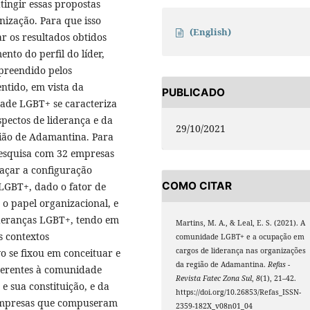
tingir essas propostas
nização. Para que isso
(English)
ar os resultados obtidos
nto do perfil do líder,
preendido pelos
ntido, em vista da
PUBLICADO
ade LGBT+ se caracteriza
spectos de liderança e da
29/10/2021
ião de Adamantina. Para
pesquisa com 32 empresas
raçar a configuração
COMO CITAR
LGBT+, dado o fator de
o papel organizacional, e
ideranças LGBT+, tendo em
Martins, M. A., & Leal, E. S. (2021). A
s contextos
comunidade LGBT+ e a ocupação em
cargos de liderança nas organizações
vo se fixou em conceituar e
da região de Adamantina.
Refas -
inerentes à comunidade
Revista Fatec Zona Sul
,
8
(1), 21–42.
e sua constituição, e da
https://doi.org/10.26853/Refas_ISSN-
 empresas que compuseram
2359-182X_v08n01_04