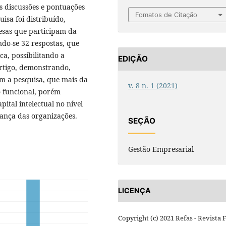
s discussões e pontuações
Fomatos de Citação
isa foi distribuído,
sas que participam da
do-se 32 respostas, que
a, possibilitando a
EDIÇÃO
artigo, demonstrando,
 a pesquisa, que mais da
v. 8 n. 1 (2021)
 funcional, porém
ital intelectual no nível
rança das organizações.
SEÇÃO
Gestão Empresarial
LICENÇA
Copyright (c) 2021 Refas - Revista 