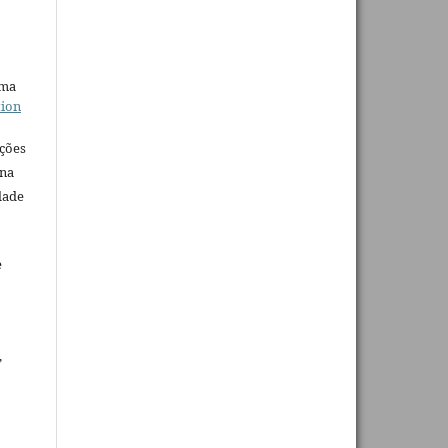
uma
tion
ações
 na
dade
e
,