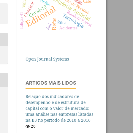
Gestão de Pessoas
Inteligência Artificial
Café
Concicat
Covid-19
Editorial
Random Forest
Edição 41
Tecnologia
Refas
Ética
Jaú
Acidentes
Open Journal Systems
ARTIGOS MAIS LIDOS
Relação dos indicadores de
desempenho e de estrutura de
capital com o valor de mercado:
uma análise nas empresas listadas
na B3 no período de 2010 a 2016
26