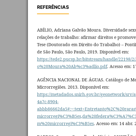
REFERÊNCIAS
ABÍLIO, Adriana Galvão Moura. Diversidade sexu
relações de trabalho: afirmar direitos e promover
Tese (Doutorado em Direito do Trabalho) – Pontif
de São Paulo, São Paulo, 2019. Disponível em:
https://tede2.pucsp.br/bitstream/handle/2219
o%20Moura%20Ab%c3%adlio.pdf
. Acesso em: 1
AGÊNCIA NACIONAL DE ÁGUAS. Catálogo de Me
Microrregiões. 2013. Disponível em:
https://metadados.snirh.gov.br/geonetwork/srv/a
4a7c-8904-
abbb86662da5#:~:text=Entretanto%2C%20ra
microrregi%C3%B5es,da%20federa%C3%A7%C3
m%20microrregi%C3%B5es
. Acesso em: 14 abr. 