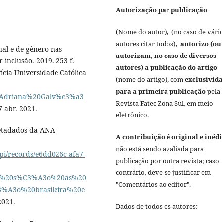
Autorização par publicação
(Nome do autor), (no caso de vári
autores citar todos),
autorizo (ou
al e de gênero nas
autorizam, no caso de diversos
 inclusão. 2019. 253 f.
autores) a publicação do artigo
ícia Universidade Católica
(nome do artigo), com
exclusivid
para a primeira publicação
pela
8/2/Adriana%20Galv%c3%a3
Revista Fatec Zona Sul, em meio
7 abr. 2021.
eletrônico.
tadados da ANA:
A contribuição é original e inédi
não está sendo avaliada para
pi/records/e6dd026c-afa7-
publicação por outra revista; caso
contrário, deve-se justificar em
ras%20s%C3%A3o%20as%20
"Comentários ao editor".
%A3o%20brasileira%20e
2021.
Dados de todos os autores: