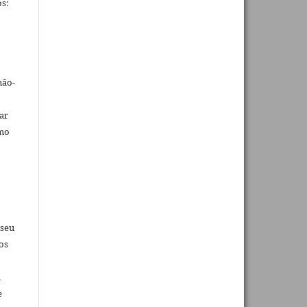
s:
não-
car
omo
 seu
os
u
e