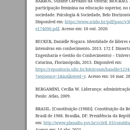
BARROS, Suzane Carvalho da Vitória; MOURÃO,
participação feminina na educação superior, no
sociedade. Psicologia & Sociedade, Belo Horizonte
Disponível em:
https://www.scielo.br/pdf/psoc/v3
e174090.pdf
. Acesso em: 10 out. 2020.
BECKER, Danielle Nogara. Identidade de líderes
intensivas em conhecimento. 2013. 172 f. Disser
Engenharia e Gestão do Conhecimento) – Univers
Catarina, Florianópolis, 2013. Disponível em:
https://repositorio.ufsc.br/bitstream/handle/12
?sequence=1&isAllowed=y
. Acesso em: 16 mar. 2
BERGAMINI, Cecília W. Liderança: administração 
Paulo: Atlas, 2009.
BRASIL. [Constituição (1988)]. Constituição da R
Brasil de 1988. Brasília, DF: Presidência da Repúb
em:
http://www.planalto.gov.br/ccivil_03/constit
Acesso em: 14 abr. 2021.