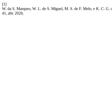
[1]
W. da S. Marques, W. L. de S. Miguel, M. S. de F. Melo, e K. C. G. 
41, abr. 2026.