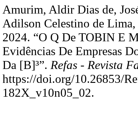
Amurim, Aldir Dias de, José
Adilson Celestino de Lima, 
2024. “O Q De TOBIN E M
Evidências De Empresas Do
Da [B]³”.
Refas - Revista F
https://doi.org/10.26853/
182X_v10n05_02.