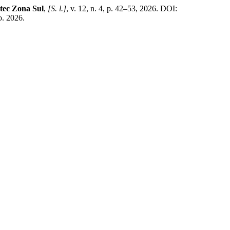
atec Zona Sul
,
[S. l.]
, v. 12, n. 4, p. 42–53, 2026. DOI:
. 2026.