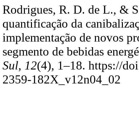
Rodrigues, R. D. de L., & S
quantificação da canibaliza
implementação de novos pro
segmento de bebidas energé
Sul
,
12
(4), 1–18. https://d
2359-182X_v12n04_02