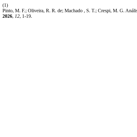
(1)
Pinto, M. F.; Oliveira, R. R. de; Machado , S. T.; Crespi, M. G. An
2026
,
12
, 1-19.