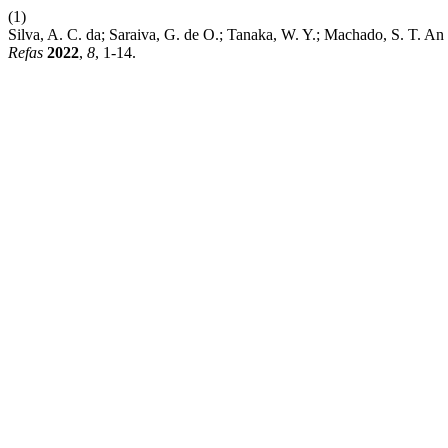
(1)
Silva, A. C. da; Saraiva, G. de O.; Tanaka, W. Y.; Machado, S. T.
Refas
2022
,
8
, 1-14.